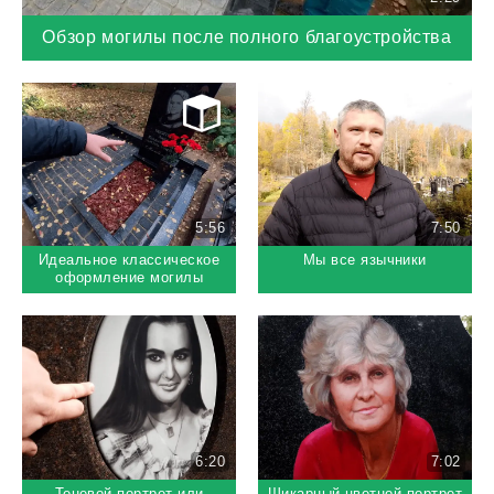
Обзор могилы после полного благоустройства
5:56
7:50
Идеальное классическое
Мы все язычники
оформление могилы
6:20
7:02
Теневой портрет или
Шикарный цветной портрет