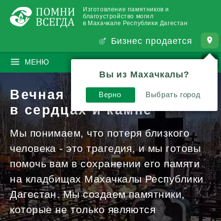
Изготовление памятников и
благоустройство могил
в Махачкале Республики Дагестан
Бизнес продается
МЕНЮ
ПОИСК
?
Вы из Махачкалы?
Вечная память
Верно
Выбрать город
в сердцах и камне
Мы понимаем, что потеря близкого
человека - это трагедия, и мы готовы
помочь вам в сохранении его памяти
на кладбищах Махачкалы Республики
Дагестан. Мы создаем памятники,
которые не только являются