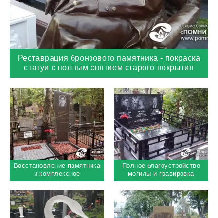
Реставрация бронзового памятника - покраска
статуи с полным снятием старого покрытия
Восстановление памятника
Полное благоустройство
и комплексное
могилы и гравировка
благоустройство старого
портрета с фоном
места захоронения