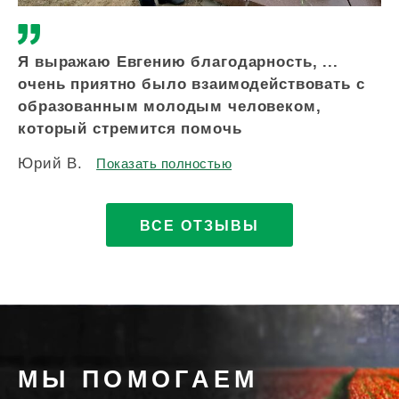
Я выражаю Евгению благодарность, ...
Зд
очень приятно было взаимодействовать с
вс
образованным молодым человеком,
по
который стремится помочь
п
Юрий В.
Ир
Показать полностью
ВСЕ ОТЗЫВЫ
МЫ ПОМОГАЕМ